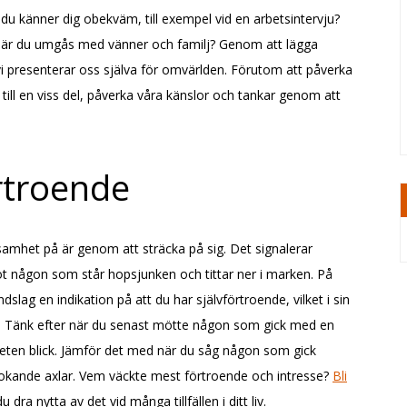
 du känner dig obekväm, till exempel vid en arbetsintervju?
r när du umgås med vänner och familj? Genom att lägga
 vi presenterar oss själva för omvärlden. Förutom att påverka
till en viss del, påverka våra känslor och tankar genom att
örtroende
samhet på är genom att sträcka på sig. Det signalerar
 mot någon som står hopsjunken och tittar ner i marken. På
slag en indikation på att du har självförtroende, vilket i sin
r dig. Tänk efter när du senast mötte någon som gick med en
veten blick. Jämför det med när du såg någon som gick
okande axlar. Vem väckte mest förtroende och intresse?
Bli
 dra nytta av det vid många tillfällen i ditt liv.